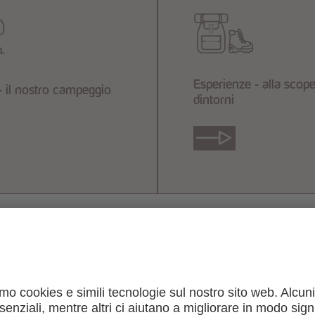
Esperienze - alla scope
- il nostro campeggio
dintorni