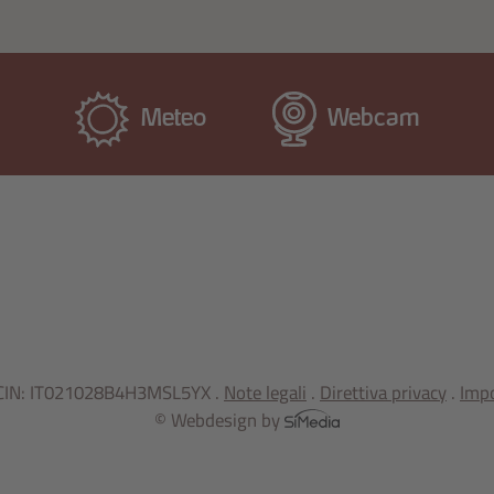
Meteo
Webcam
. CIN: IT021028B4H3MSL5YX .
Note legali
.
Direttiva privacy
.
Impo
© Webdesign by